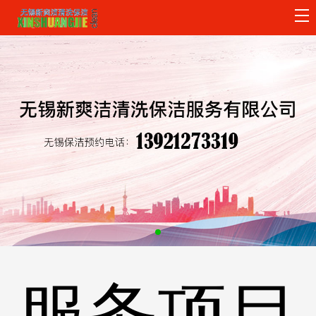
主
页
关
导
于
服
航
我
务
客
们
项
户
保
目
案
洁
新
例
设
闻
公
备
资
司
服务项目
讯
招
聘