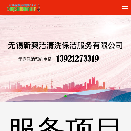
主
页
关
导
于
服
航
我
务
客
们
项
户
保
目
案
洁
新
例
设
闻
公
备
资
司
服务项目
讯
招
聘