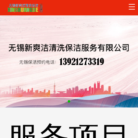
主
页
关
导
于
服
航
我
务
客
们
项
户
保
目
案
洁
新
例
设
闻
公
备
资
司
服务项目
讯
招
聘